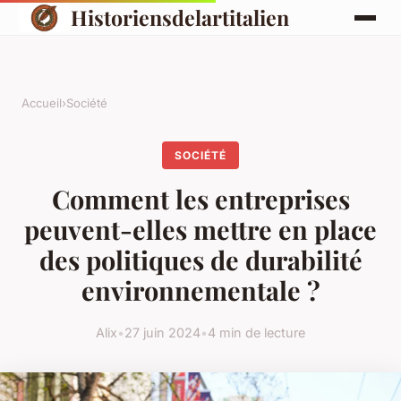
Historiensdelartitalien
Accueil
›
Société
SOCIÉTÉ
Comment les entreprises
peuvent-elles mettre en place
des politiques de durabilité
environnementale ?
Alix
•
27 juin 2024
•
4 min de lecture