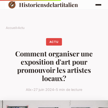
Historiensdelartitalien
Accueil
›
Actu
ACTU
Comment organiser une
exposition d'art pour
promouvoir les artistes
locaux?
Alix
•
27 juin 2024
•
5 min de lecture