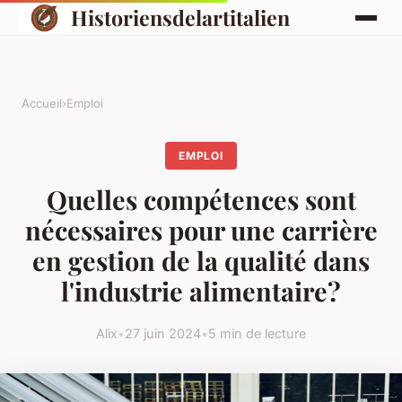
Historiensdelartitalien
Accueil
›
Emploi
EMPLOI
Quelles compétences sont
nécessaires pour une carrière
en gestion de la qualité dans
l'industrie alimentaire?
Alix
•
27 juin 2024
•
5 min de lecture