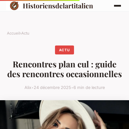
Historiensdelartitalien
Accueil
›
Actu
ACTU
Rencontres plan cul : guide
des rencontres occasionnelles
Alix
•
24 décembre 2025
•
6 min de lecture