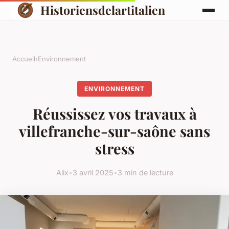
Historiensdelartitalien
Accueil
›
Environnement
ENVIRONNEMENT
Réussissez vos travaux à
villefranche-sur-saône sans
stress
Alix
•
3 avril 2025
•
3 min de lecture